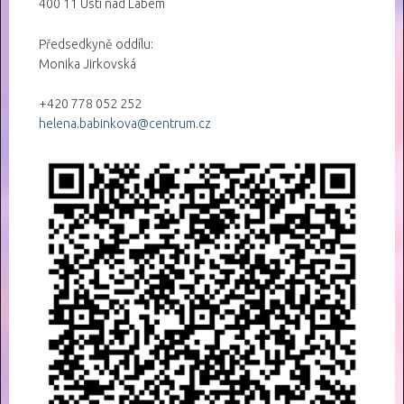
400 11 Ústí nad Labem
Předsedkyně oddílu:
Monika Jirkovská
+420 778 052 252
helena.babinkova@centrum.cz