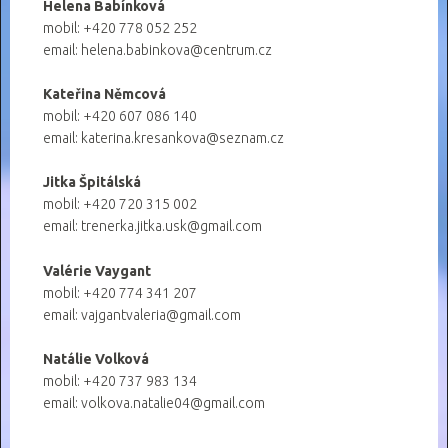
Helena Babínková
mobil: +420 778 052 252
email: helena.babinkova@centrum.cz
Kateřina Němcová
mobil: +420 607 086 140
email: katerina.kresankova@seznam.cz
Jitka Špitálská
mobil: +420 720 315 002
email: trenerka.jitka.usk@gmail.com
Valérie Vaygant
mobil: +420 774 341 207
email: vajgantvaleria@gmail.com
Natálie Volková
mobil: +420 737 983 134
email: volkova.natalie04@gmail.com