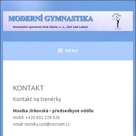
Skip
to
MODERNÍ GYMNASTIKA
content
USK Slávie Ústí nad Labem
MENU
KONTAKT
Kontakt na trenérky
Monika Jirkovská – předsedkyně oddílu
mobil: +420 602 228 026
email: monika.usti@seznam.cz