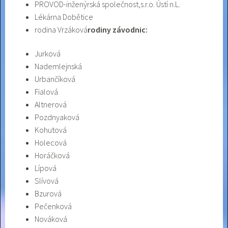
PROVOD-inženýrská společnost,s.r.o. Ústí n.L.
Lékárna Dobětice
rodina Vrzáková
rodiny závodnic:
Jurková
Nademlejnská
Urbančíková
Fialová
Altnerová
Pozdnyaková
Kohutová
Holecová
Horáčková
Lípová
Slívová
Bzurová
Pečenková
Nováková