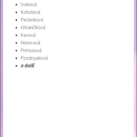
Volková
Kohutová
Pečenková
Urbančíková
Kavová
Holecová
Primusová
Pozdnyaková
a další