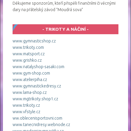
Děkujeme sponzorům, kteří přispěli finančními či věcnými
dary na přátelský závod “Moudrá sova”
TRIKOTY A NÁČINÍ
www.gymnasticshop.cz
www.trikoty.com
www.matsport.cz
www.grishko.cz
www.natalyshop-sasaki.com
www.gym-shop.com
www.atelierpiha.cz
www.gymnastickedresy.cz
www.lama-shop.cz
www.mgtrikoty.shop1.cz
www.trikoty.cz
www.vfstyle.cz
ww.oblecenisportovni.com
www.tanecnidresy.webnode.cz
www.modernigymnastika.cz