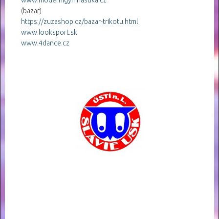
(bazar)
https://zuzashop.cz/bazar-trikotu.html
www.looksport.sk
www.4dance.cz