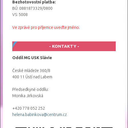
Bezhotovostní platba:
BÚ: 0881873329/0800
VS: 5008
Ve zprávě pro příjemce uveďte jméno.
KONTAKTY
Oddíl MG USK Slávie
České mládeže 360/8
400 11 Ústí nad Labem
Předsedkyně oddílu:
Monika Jirkovská
+420 778 052 252
helena.babinkova@centrum.cz