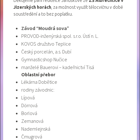
Děkujeme paní ředitelce Januškové ze
ZŠ Albrechtice v
Jizerských horách
, za možnost využít tělocvičnu v době
soustředění a to bez poplatku.
Závod “Moudrá sova”
PROVOD-inženýrská spol. s.r.o. Ústí n. L.
KOVOS družstvo Teplice
Český porcelán, a.s. Dubí
Gymnasticshop Nučice
manželé Bauerovi – kadeřnictví Tisá
Oblastní přebor
Lékárna Dobětice
rodiny závodnic:
Lípová
Dörrová
Borlová
Zemanová
Nademlejnská
Čmugrová