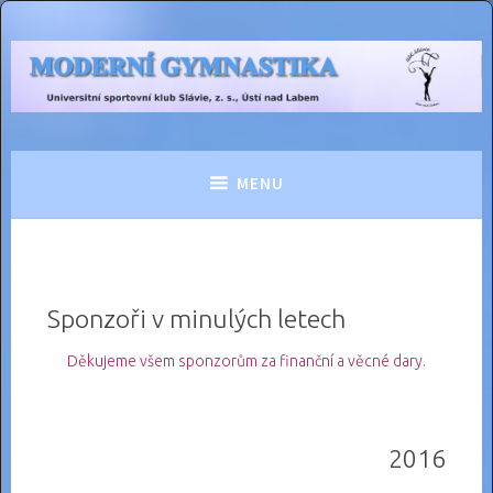
Skip
to
MODERNÍ GYMNASTIKA
content
USK Slávie Ústí nad Labem
MENU
Sponzoři v minulých letech
Děkujeme všem sponzorům za finanční a věcné dary.
2016