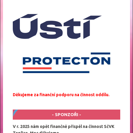
Děkujeme za finanční podporu na činnost oddílu.
SPONZOŘI
V r. 2025 nám opět finančně přispěl na činnost SčVK
Teplice. Moc děkujeme.