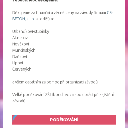
Děkujeme za finanční a věcné ceny na závody firmám
CS-
BETON, s.r.o.
a rodičům:
Urbančíkovi-stupínky
Altnerovi
Novákovi
Munčínských
Daňsovi
Lípovi
Červených
a všem ostatním za pomoc při organizaci závodů
Velké poděkování ZŠ Libouchec za spolupráci při zajištění
závodů.
PODĚKOVÁNÍ